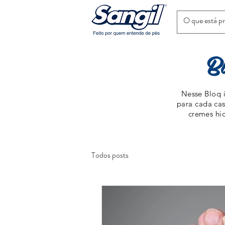
B
Nesse Bloq i
para cada cas
cremes hid
Todos posts