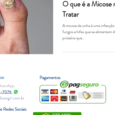
O que é a Micose 
Tratar
A micose de unha é uma infecçã
fungos e hifas que se alimentam d
proteína que...
co:
Pagamentos
hatsApp:
8-7076
sangil.com.br
s Redes Sociais: