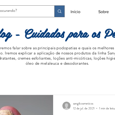
Início
Sobre
log - Cuidados para os Pé
remos falar sobre as principais podopatias e quais os melhores
o. Iremos explicar a aplicação de nossos produtos da linha San
ratantes, cremes esfoliantes, loções anti-micóticas, loções hig
óleo de melaleuca e desodorantes.
sangilcosmeticos
12 de jul. de 2021
1 min de leit