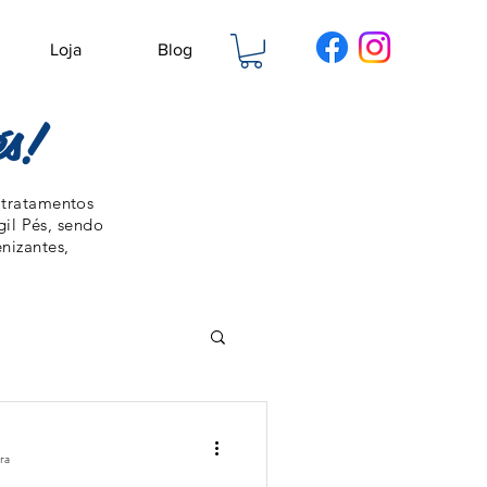
Loja
Blog
s!
 tratamentos
gil Pés, sendo
ienizantes,
ura