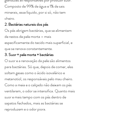
glândulas ali responsáveis por produzir suor. 
Composto de 99% de água e 1% de sais 
minerais, esse líquido, por si só, não tem 
cheiro.
2. Bactérias naturais dos pés
Os pés abrigam bactérias, que se alimentam 
de restos de pele morta – mais 
especificamente do tecido mais superficial, e 
que se renova constantemente.
3. Suor + pele morta + bactérias
O suor e a renovação da pele são alimentos 
para bactérias. Só que, depois de comer, elas 
soltam gases como o ácido isovalérico e 
metanotiol, os responsáveis pelo mau cheiro. 
Como a meia e o calçado não deixam os pés 
ventilarem, o odor se intensifica. Quanto mais 
suor e mais tempo com os pés dentro de 
sapatos fechados, mais as bactérias se 
reproduzem e o odor piora.