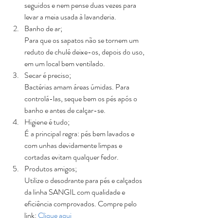
seguidos e nem pense duas vezes para 
levar a meia usada à lavanderia.
Banho de ar;
Para que os sapatos não se tornem um 
reduto de chulé deixe-os, depois do uso, 
em um local bem ventilado.
Secar é preciso;
Bactérias amam áreas úmidas. Para 
controlá-las, seque bem os pés após o 
banho e antes de calçar-se.
Higiene é tudo;
É a principal regra: pés bem lavados e 
com unhas devidamente limpas e 
cortadas evitam qualquer fedor.
Produtos amigos;
Utilize o desodrante para pés e calçados 
da linha SANGIL com qualidade e 
eficiência comprovados. Compre pelo 
link: 
Clique aqui